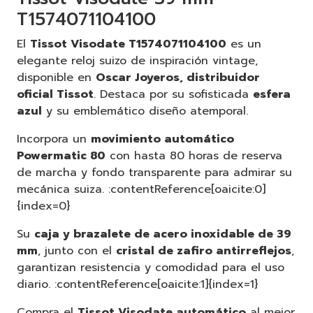
T1574071104100
El
Tissot Visodate T1574071104100
es un
elegante reloj suizo de inspiración vintage,
disponible en
Oscar Joyeros, distribuidor
oficial Tissot
. Destaca por su sofisticada
esfera
azul
y su emblemático diseño atemporal.
Incorpora un
movimiento automático
Powermatic 80
con hasta 80 horas de reserva
de marcha y fondo transparente para admirar su
mecánica suiza. :contentReference[oaicite:0]
{index=0}
Su
caja y brazalete de acero inoxidable de 39
mm
, junto con el
cristal de zafiro antirreflejos
,
garantizan resistencia y comodidad para el uso
diario. :contentReference[oaicite:1]{index=1}
Compra el
Tissot Visodate automático
al mejor