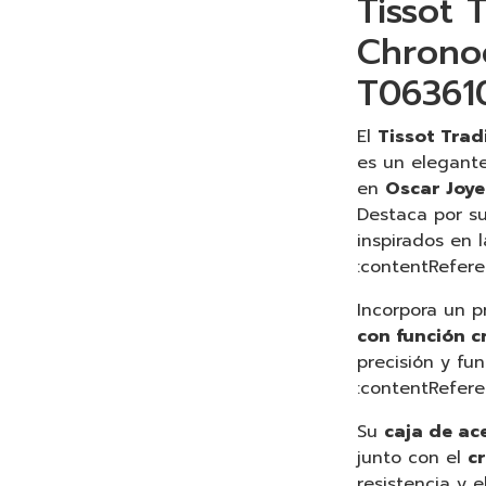
Tissot 
Chrono
T06361
El
Tissot Tra
es un elegante 
en
Oscar Joyer
Destaca por su
inspirados en l
:contentRefere
Incorpora un p
con función 
precisión y fun
:contentReferen
Su
caja de ac
junto con el
cr
resistencia y e