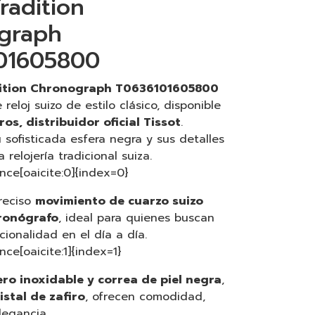
Tradition
graph
01605800
dition Chronograph T0636101605800
reloj suizo de estilo clásico, disponible
os, distribuidor oficial Tissot
.
 sofisticada esfera negra y sus detalles
a relojería tradicional suiza.
nce[oaicite:0]{index=0}
reciso
movimiento de cuarzo suizo
cronógrafo
, ideal para quienes buscan
cionalidad en el día a día.
ce[oaicite:1]{index=1}
ero inoxidable y correa de piel negra
,
istal de zafiro
, ofrecen comodidad,
legancia.