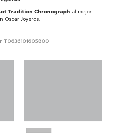
sot Tradition Chronograph
al mejor
en Oscar Joyeros.
or T0636101605800