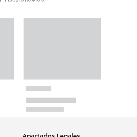
r T1562101104100
Apartados Legales