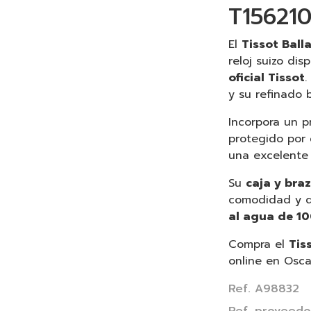
T15621
El
Tissot Bal
reloj suizo dis
oficial Tissot
.
y su refinado b
Incorpora un p
protegido por
una excelente l
Su
caja y bra
comodidad y d
al agua de 1
Compra el
Tis
online en Osca
Ref. A98832