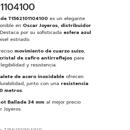
01104100
lade T1562101104100
es un elegante
ponible en
Oscar Joyeros, distribuidor
 Destaca por su sofisticada
esfera azul
isel estriado.
reciso
movimiento de cuarzo suizo
,
cristal de zafiro antirreflejos
para
egibilidad y resistencia.
zalete de acero inoxidable
ofrecen
urabilidad, junto con una
resistencia
00 metros
.
sot Ballade 34 mm
al mejor precio
r Joyeros.